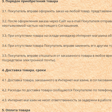
3. Порядок приобретения товара
3.1. Покупатель вправе оформить заказ на любой товар, представле
3.2. После оформления заказа через Сайт на e-mail Покупателя отп
неотъемлемой частью настоящего Соглашения.
3.3. При отсутствии товара на складе менеджер Интернет-магазина об
3.4. При отсутствии товара Покупатель вправе заменить его другим 
3.5. Покупатель вправе отказаться от заказанного товара в любое вр
посредством электронной почты).
4. Доставка товара, сроки
4.1. Доставка товара, заказанного в Интернет-магазине, в согласо
4.2. Расходы по доставке товара сообщаются Покупателю по телефону
4.3. Интернет-магазин не несет ответственность за задержки в рабо
5. Оплата товара