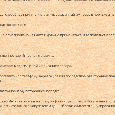
цо, способное принять и оплатить заказанный им товар в порядке и н
в настоящее Соглашение.
оно опубликовано на Сайте и должно применяться, и толковаться в со
обственностью Интернет-магазина.
номером модели, ценой и описанием товара.
едоставить (по телефону, через Skype или посредством электронной 
.
-магазином в одностороннем порядке.
еджер Интернет-магазина сразу информирует об этом Покупателя (по т
ности связаться с Покупателем данный заказ считается аннулированн