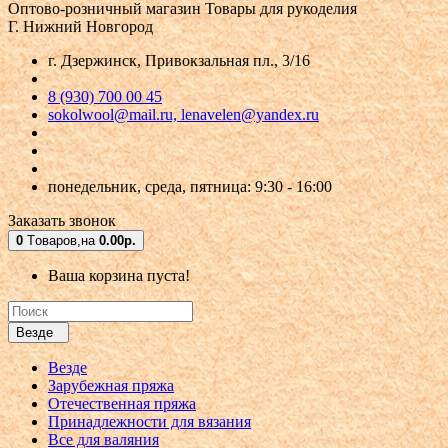
Оптово-розничный магазин
Товары для рукоделия
Г. Нижний Новгород
г. Дзержинск, Привокзальная пл., 3/16
8 (930) 700 00 45
sokolwool@mail.ru, lenavelen@yandex.ru
понедельник, среда, пятница: 9:30 - 16:00
Заказать звонок
0
Tоваров,
на
0.00р.
Ваша корзина пуста!
Везде
Везде
Зарубежная пряжа
Отечественная пряжа
Принадлежности для вязания
Все для валяния