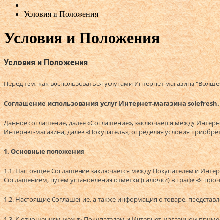
Условия и Положения
Условия и Положения
Условия и Положения
Перед тем, как воспользоваться услугами Интернет-магазина "Волш
Соглашение использования услуг Интернет-магазина solefresh.
Данное соглашение, далее «Соглашение», заключается между Интернет
Интернет-магазина, далее «Покупатель», определяя условия приобрет
1. Основные положения
1.1. Настоящее Соглашение заключается между Покупателем и Интер
Соглашением, путём установления отметки (галочки) в графе «Я про
1.2. Настоящие Соглашение, а также информация о товаре, представлен
1.3. К отношениям между Покупателем и Интернет-магазином применяю