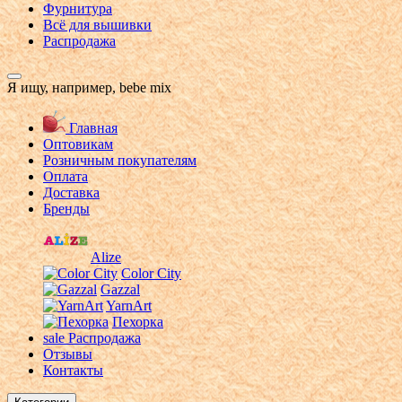
Фурнитура
Всё для вышивки
Распродажа
Я ищу, например,
bebe mix
Главная
Оптовикам
Розничным покупателям
Оплата
Доставка
Бренды
Alize
Color City
Gazzal
YarnArt
Пехорка
sale
Распродажа
Отзывы
Контакты