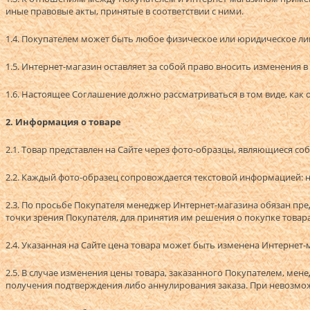
иные правовые акты, принятые в соответствии с ними.
1.4. Покупателем может быть любое физическое или юридическое ли
1.5. Интернет-магазин оставляет за собой право вносить изменения 
1.6. Настоящее Соглашение должно рассматриваться в том виде, как 
2. Информация о товаре
2.1. Товар представлен на Сайте через фото-образцы, являющиеся с
2.2. Каждый фото-образец сопровождается текстовой информацией: 
2.3. По просьбе Покупателя менеджер Интернет-магазина обязан пр
точки зрения Покупателя, для принятия им решения о покупке товара
2.4. Указанная на Сайте цена товара может быть изменена Интернет
2.5. В случае изменения цены товара, заказанного Покупателем, мен
получения подтверждения либо аннулирования заказа. При невозмож