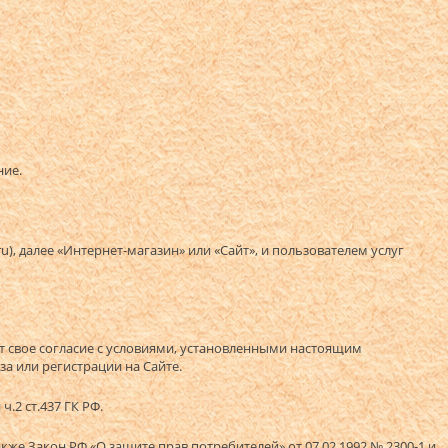
ние.
), далее «Интернет-магазин» или «Сайт», и пользователем услуг
т свое согласие с условиями, установленными настоящим
за или регистрации на Сайте.
.2 ст.437 ГК РФ.
же Закон РФ «О защите прав потребителей» от 07.02.1992 № 2300-1 и