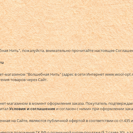
ебная Нить", пожалуйста, внимательно прочитайте настоящее Соглаше
ru
-магазином "Волшебная Нить" (адрес в сети Интернет www.wool-opt.ru
ения товаров через Сайт.
нет-магазином в момент оформления заказа. Покупатель подтверждае
читал
Условия и соглашения
и согласен с ними» при оформлении зака
ная на Сайте, являются публичной офертой в соответствии со ст.435 и ч
тся положения ГК РФ о розничной купле-продаже (§ 2 глава 30), а так