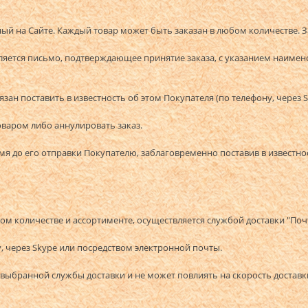
нный на Сайте. Каждый товар может быть заказан в любом количестве.
равляется письмо, подтверждающее принятие заказа, с указанием наим
язан поставить в известность об этом Покупателя (по телефону, через
товаром либо аннулировать заказ.
емя до его отправки Покупателю, заблаговременно поставив в известно
ванном количестве и ассортименте, осуществляется службой доставки 
, через Skype или посредством электронной почты.
те выбранной службы доставки и не может повлиять на скорость достав